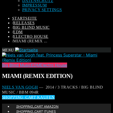
DATENSCHUTZ
IMPRESSUM
PRIVACY SETTINGS
STARTSEITE
/
RELEASES
/
BIG BLIND MUSIC
/
EDM
/
ELECTRO HOUSE
/
MIAMI (REMIX ...
MENU
Big Blind Music
EDM
Electro House
MIAMI (REMIX EDITION)
NIELS VAN GOGH
— 2014 / 3 TRACKS / BIG BLIND
MUSIC / BBM 094R
SHOPPING_CART
KAUFEN
SHOPPING_CART
AMAZON
SHOPPING_CART
ITUNES