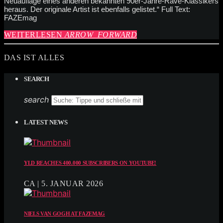
Neuauflage eines anderen bekannten 90er-Jahre-Rave-Klassikers
heraus. Der originale Artist ist ebenfalls gelistet.“ Full Text:
FAZEmag
WEITERLESEN
ARROW_FORWARD
DAS IST ALLES
SEARCH
search
LATEST NEWS
YLD REACHES 400.000 SUBSCRIBERS ON YOUTUBE!
CA | 5. JANUAR 2026
NIELS VAN GOGH AT FAZEMAG