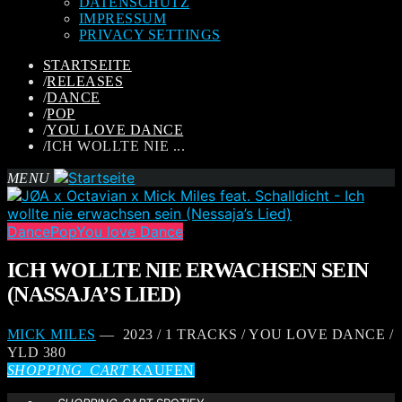
DATENSCHUTZ
IMPRESSUM
PRIVACY SETTINGS
STARTSEITE
/
RELEASES
/
DANCE
/
POP
/
YOU LOVE DANCE
/
ICH WOLLTE NIE ...
MENU
Dance
Pop
You love Dance
ICH WOLLTE NIE ERWACHSEN SEIN
(NASSAJA’S LIED)
MICK MILES
— 2023 / 1 TRACKS / YOU LOVE DANCE /
YLD 380
SHOPPING_CART
KAUFEN