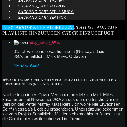
SHOPPING_CART
SPOTIFY
SHOPPING_CART
AMAZON
SHOPPING_CART
APPLE MUSIC
SHOPPING_CART
BEATPORT
PLAY_ARROW
ALLE ABSPIELEN
PLAYLIST_ADD
ZUR
PLAYLISTE HINZUFÜGEN
CHECK
HINZUGEFÜGT
play_circle_filled
01. Ich wollte nie erwachsen sein (Nessaja’s Lied)
JØA, Schalldicht, Mick Miles, Octavian
file_download
JØA X OCTAVIAN X MICK MILES FEAT. SCHALLDICHT – ICH WOLLTE NIE
ERWACHSEN SEIN (NESSAJA’S LIED)
Nach erfolgreichen Cover-Versionen meldet sich Mick Miles
zusammen mit Newcomer JØA zurück um eine frische Dance-
Version des Petter Maffay Klassikers „Ich wollte Nie Erwachsen
Sein“ (Nessaja’s Lied) zu präsentieren. Unterstützung bekommen
sie vom Projekt Schalldicht. Mit deutschsprachigem Dance liegt
die Combo hier zweifelsohne voll im Trend!