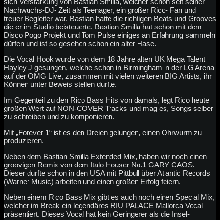
sich Verstärkung von Bastian Smilla, welcher schon seit seiner
Nachwuchs-DJ- Zeit als Teenager, ein großer Rico- Fan und
treuer Begleiter war. Bastian hatte die richtigen Beats und Grooves
die er im Studio beisteuerte. Bastian Smilla hat schon mit dem
Disco Pogo Projekt und Tom Pulse einiges an Erfahrung sammeln
dürfen und ist so gesehen schon ein alter Hase.
Die Vocal Hook wurde von dem 18 Jahre alten UK Mega Talent
Hayley J gesungen, welche schon in Birmingham in der LG Arena
auf der OMG Live, zusammen mit vielen weiteren BIG Artists, ihr
Können unter Beweis stellen durfte.
Im Gegenteil zu den Rico Bass Hits von damals, legt Rico heute
großen Wert auf NON-COVER Tracks und mag es, Songs selber
zu schreiben und zu komponieren.
Mit „Forever 1“ ist es den Dreien gelungen, einen Ohrwurm zu
produzieren.
Neben dem Bastian Smilla Extended Mix, haben wir noch einen
groovigen Remix von dem Italo Houser No.1 GARY CAOS.
Dieser durfte schon in den USA mit Pittbull über Atlantic Records
(Warner Music) arbeiten und einen großen Erfolg feiern.
Neben einem Rico Bass Mix gibt es auch noch einen Special Mix,
welcher im Break ein legendäres RIU PALACE Mallorca Vocal
präsentiert. Dieses Vocal hat kein Geringerer als die Insel-